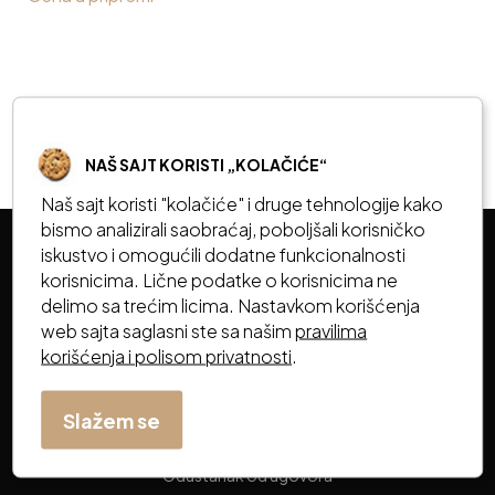
1
NAŠ SAJT KORISTI „KOLAČIĆE“
Naš sajt koristi "kolačiće" i druge tehnologije kako
bismo analizirali saobraćaj, poboljšali korisničko
iskustvo i omogućili dodatne funkcionalnosti
korisnicima. Lične podatke o korisnicima ne
KORISNIČKI SERVIS
delimo sa trećim licima. Nastavkom korišćenja
web sajta saglasni ste sa našim
pravilima
korišćenja i polisom privatnosti
.
Uslovi korišćenja
Informacije o plaćanju i isporuci
Slažem se
Politika reklamacija
Odustanak od ugovora