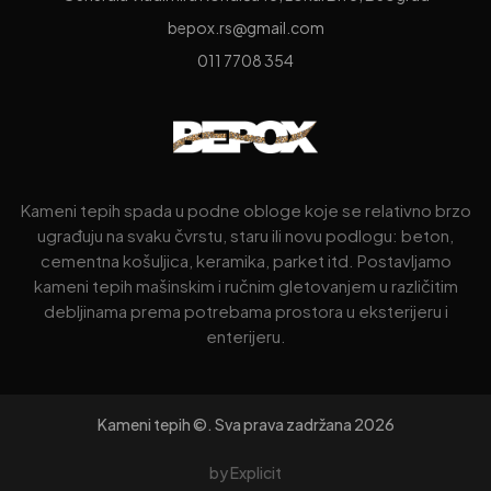
bepox.rs@gmail.com
011 7708 354
Kameni tepih spada u podne obloge koje se relativno brzo
ugrađuju na svaku čvrstu, staru ili novu podlogu: beton,
cementna košuljica, keramika, parket itd. Postavljamo
kameni tepih mašinskim i ručnim gletovanjem u različitim
debljinama prema potrebama prostora u eksterijeru i
enterijeru.
Kameni tepih ©. Sva prava zadržana 2026
by Explicit