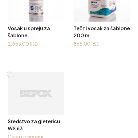
Vosak u spreju za
Tečni vosak za šablone
šablone
200 ml
2.653,00
865,00
RSD
RSD
Sredstvo za gletericu
WS 63
Cena u pripremi