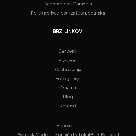
Saobraznost i Garancija
Politika privatnosti i zaštita podataka
BRZI LINKOVI
Cenovnik
Proizvodi
Česta pitanja
Foto galerije
O nama
Blog
Kontakt
Bepox doo
Generala Vladimira Kondića 15, Lokal Br. 5, Beograd